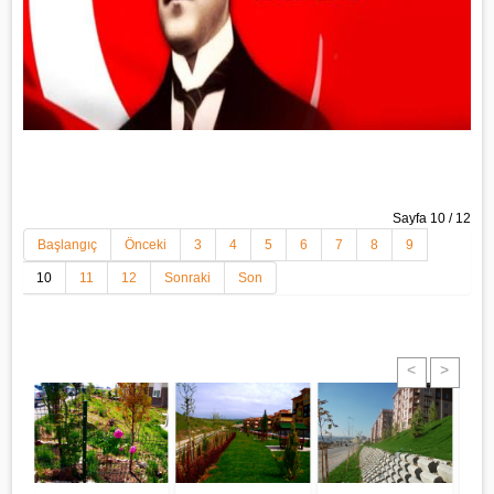
Sayfa 10 / 12
Başlangıç
Önceki
3
4
5
6
7
8
9
10
11
12
Sonraki
Son
<
>