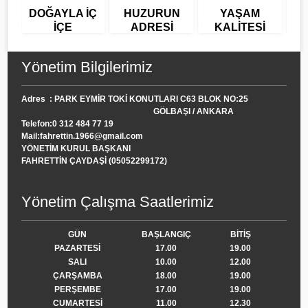
DOĞAYLA İÇ
HUZURUN
YAŞAM
R
İÇE
ADRESİ
KALİTESİ
Y
Yönetim Bilgilerimiz
Adres : PARK EYMİR TOKİ KONUTLARI C63 BLOK NO:25
GÖLBAŞI / ANKARA
Telefon:0 312 484 77 19
Mail:fahrettin.1966@gmail.com
YÖNETİM KURUL BAŞKANI
FAHRETTİN ÇAYDAŞİ (05052299172)
Yönetim Çalışma Saatlerimiz
GÜN
BAŞLANGIÇ
BİTİŞ
PAZARTESİ
17.00
19.00
SALI
10.00
12.00
ÇARŞAMBA
18.00
19.00
PERŞEMBE
17.00
19.00
CUMARTESİ
11.00
12.30