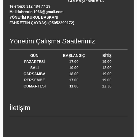
GÖLBAŞI / ANKARA
Telefon:0 312 484 77 19
Mail:fahrettin.1966@gmail.com
YÖNETİM KURUL BAŞKANI
FAHRETTİN ÇAYDAŞİ (05052299172)
Yönetim Çalışma Saatlerimiz
GÜN
BAŞLANGIÇ
BİTİŞ
PAZARTESİ
17.00
19.00
SALI
10.00
12.00
ÇARŞAMBA
18.00
19.00
PERŞEMBE
17.00
19.00
CUMARTESİ
11.00
12.30
İletişim