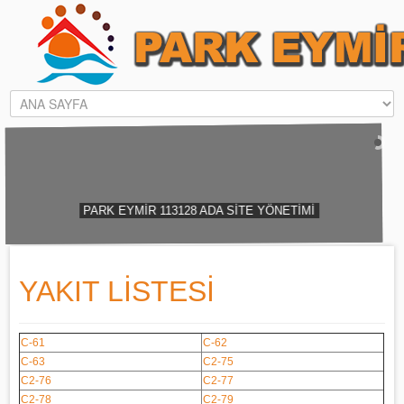
PARK EYMİR 113128 ADA SİTE Y
YAKIT LİSTESİ
C-61
C-62
C-63
C2-75
C2-76
C2-77
C2-78
C2-79