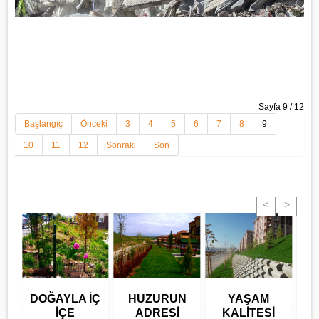
Sayfa 9 / 12
Başlangıç
Önceki
3
4
5
6
7
8
9
10
11
12
Sonraki
Son
<
>
DOĞAYLA İÇ
HUZURUN
YAŞAM
R
İÇE
ADRESİ
KALİTESİ
Y