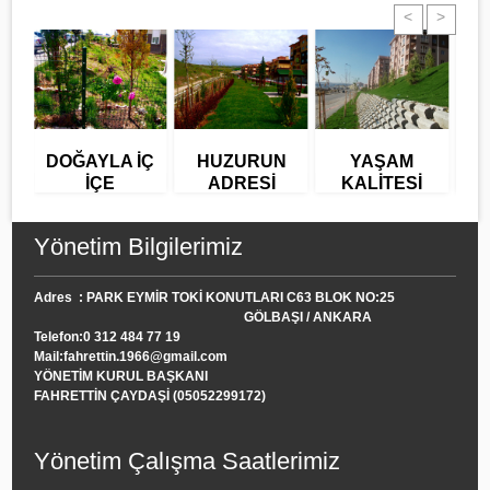
<
>
DOĞAYLA İÇ
HUZURUN
YAŞAM
R
İÇE
ADRESİ
KALİTESİ
Y
Yönetim Bilgilerimiz
Adres : PARK EYMİR TOKİ KONUTLARI C63 BLOK NO:25
GÖLBAŞI / ANKARA
Telefon:0 312 484 77 19
Mail:fahrettin.1966@gmail.com
YÖNETİM KURUL BAŞKANI
FAHRETTİN ÇAYDAŞİ (05052299172)
Yönetim Çalışma Saatlerimiz