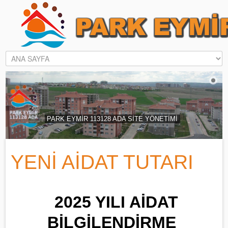
PARK EYMİR 113128 ADA SİTE YÖNETİMİ
YENİ AİDAT TUTARI
2025 YILI AİDAT
BİLGİLENDİRME