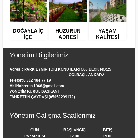
DOĞAYLA İÇ
HUZURUN
YAŞAM
R
İÇE
ADRESİ
KALİTESİ
Y
Yönetim Bilgilerimiz
Adres : PARK EYMİR TOKİ KONUTLARI C63 BLOK NO:25
GÖLBAŞI / ANKARA
Telefon:0 312 484 77 19
Mail:fahrettin.1966@gmail.com
YÖNETİM KURUL BAŞKANI
FAHRETTİN ÇAYDAŞİ (05052299172)
Yönetim Çalışma Saatlerimiz
GÜN
BAŞLANGIÇ
BİTİŞ
PAZARTESİ
17.00
19.00